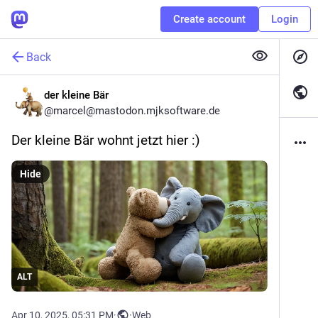
Create account
Login
Back
der kleine Bär
@
marcel@mastodon.mjksoftware.de
Der kleine Bär wohnt jetzt hier :)
Hide
ALT
Apr 10, 2025, 05:31 PM
·
·
Web