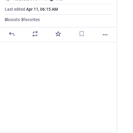
Last edited
Apr 11, 06:15 AM
0
boosts
·
3
favorites